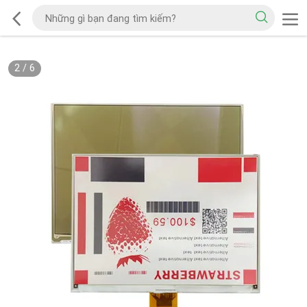
2
/
6