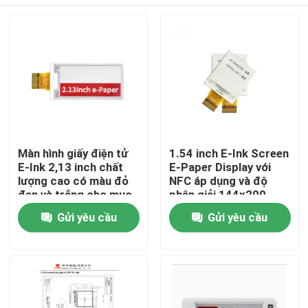
Màn hình giấy điện tử
1.54 inch E-Ink Screen
E-Ink 2,13 inch chất
E-Paper Display với
lượng cao có màu đỏ
NFC áp dụng và độ
đen và trắng cho mục
phân giải 144x200
đích Nhãn kệ
Trang chủ
Gửi yêu cầu
Gửi yêu cầu
Các sản phẩm
Video