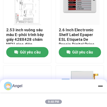
Chương trình VR
Về chúng tôi
2.53 inch vuông sáu
2.6 Inch Electronic
màu E-phôi trình bày
Shelf Label Epaper
giấy 428X428 chấm
ESL Etiqueta De
Tham quan nhà máy
MCU giao diện
Precio Digital Price
Tag cho siêu thị
Gửi yêu cầu
Gửi yêu cầu
Kiểm soát chất lượng
Liên hệ chúng tôi
Angel
Yêu cầu báo giá
9:48 PM
Màn hình LCD TFT