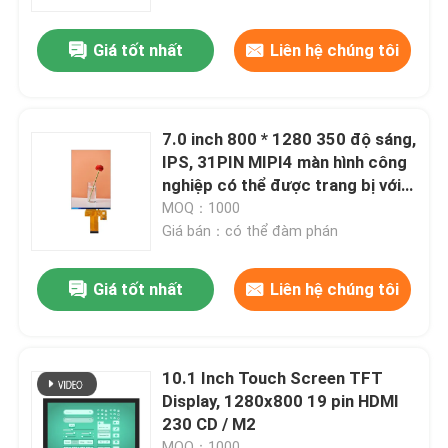
Giá tốt nhất
Liên hệ chúng tôi
Chương trình VR
Về chúng tôi
7.0 inch 800 * 1280 350 độ sáng,
IPS, 31PIN MIPI4 màn hình công
Tham quan nhà máy
nghiệp có thể được trang bị với
cảm ứng
MOQ：1000
Giá bán：có thể đàm phán
Kiểm soát chất lượng
Giá tốt nhất
Liên hệ chúng tôi
Liên hệ chúng tôi
Yêu cầu báo giá
10.1 Inch Touch Screen TFT
Display, 1280x800 19 pin HDMI
230 CD / M2
Màn hình LCD TFT
MOQ：1000