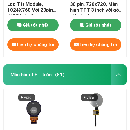
Lcd Tft Module,
30 pin, 720x720, Màn
1024X768 Với 20pin
hình TFT 3 inch với góc
Màn hình kỹ thuật số LED
LVDS Interface
nhìn tự do
Giá tốt nhất
Giá tốt nhất
Bảng điều khiển cảm ứng điện dung
Liên hệ chúng tôi
Liên hệ chúng tôi
Màn hình TFT tròn
(81)