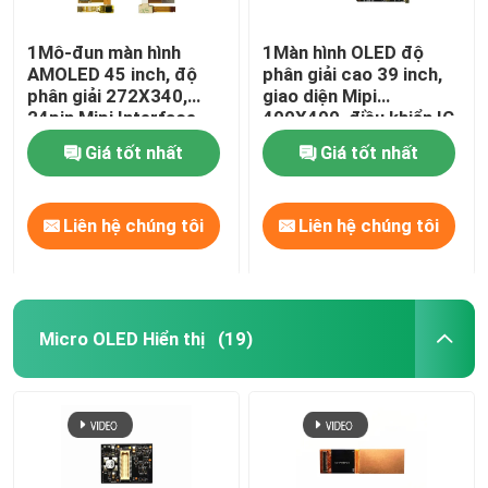
1Mô-đun màn hình
1Màn hình OLED độ
AMOLED 45 inch, độ
phân giải cao 39 inch,
phân giải 272X340,
giao diện Mipi
24pin Mipi Interface
400X400, điều khiển IC
Mô-đun màn hình cảm
RM69080
Giá tốt nhất
Giá tốt nhất
ứng Oled
Liên hệ chúng tôi
Liên hệ chúng tôi
Micro OLED Hiển thị
(19)