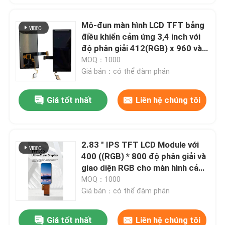
Mô-đun màn hình LCD TFT bảng
điều khiển cảm ứng 3,4 inch với
độ phân giải 412(RGB) x 960 và
giao diện MIPI 2L dùng trong
MOQ：1000
công nghiệp
Giá bán：có thể đàm phán
Giá tốt nhất
Liên hệ chúng tôi
2.83 " IPS TFT LCD Module với
400 ((RGB) * 800 độ phân giải và
giao diện RGB cho màn hình cảm
ứng
MOQ：1000
Giá bán：có thể đàm phán
Giá tốt nhất
Liên hệ chúng tôi