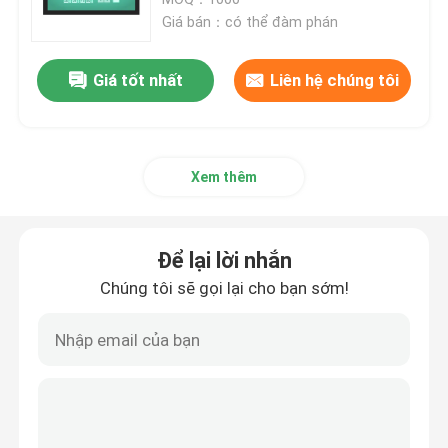
Giá bán：có thể đàm phán
Màn hình cảm ứng Màn hình TFT
Giá tốt nhất
Liên hệ chúng tôi
Màn hình TFT tròn
Xem thêm
Hiển thị màu TFT
Mô-đun hiển thị AMOLED
Để lại lời nhắn
Chúng tôi sẽ gọi lại cho bạn sớm!
Micro OLED Hiển thị
Loại thanh TFT
Màn hình TFT vuông