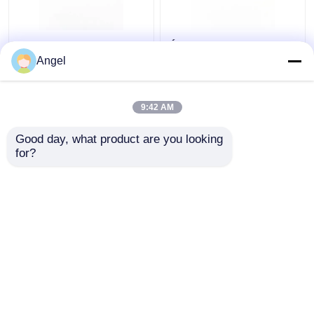
0.5 inch AMOLED
Ánh sáng mặt trời đọc
Display Module,
được 0.71 Inch
Angel
1920X1080 PAL NTSC
AMOLED Module,
SMPTE Interface Mặt
1920X1080 Với giao
trời có thể đọc OLED
diện MIPI+IIC
9:42 AM
Giá tốt nhất
Giá tốt nhất
Module
Good day, what product are you looking 
for?
Liên hệ chúng tôi
Liên hệ chúng tôi
Xem thêm
Nhà
Về chúng tôi
Liên hệ với chúng tôi
Desktop Site
Sơ đồ trang web
Privacy Policy