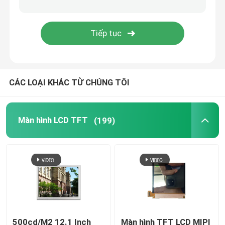
Màn hình LCD độ sáng cao
Màn hình LCD COB
CÁC LOẠI KHÁC TỪ CHÚNG TÔI
Ánh sáng mặt trời có thể đọc được TFT
Màn hình UART TFT
Màn hình LCD TFT
(199)
Mô-đun màn hình LCD
Màn hình PMOLED
Hiển thị giấy
500cd/M2 12.1 Inch
Màn hình TFT LCD MIPI