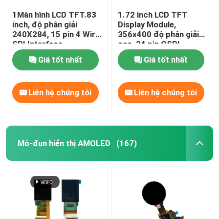
1Màn hình LCD TFT.83
1.72 inch LCD TFT
inch, độ phân giải
Display Module,
240X284, 15 pin 4 Wire
356x400 độ phân giải
SPI Interface,
cao, 24 pin QSPI
NV3030B Driving IC
Interface
Giá tốt nhất
Giá tốt nhất
Liên hệ chúng tôi
Liên hệ chúng tôi
Mô-đun hiển thị AMOLED
(167)