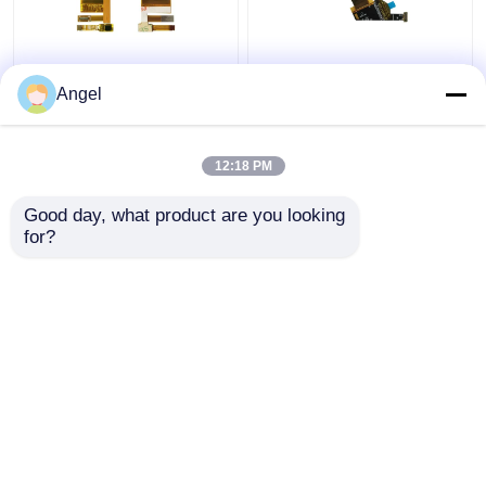
1Mô-đun màn hình
1Màn hình OLED độ
AMOLED 45 inch, độ
phân giải cao 39 inch,
Angel
phân giải 272X340,
giao diện Mipi
24pin Mipi Interface
400X400, điều khiển IC
Mô-đun màn hình cảm
RM69080
12:18 PM
Giá tốt nhất
Giá tốt nhất
ứng Oled
Good day, what product are you looking 
for?
Liên hệ chúng tôi
Liên hệ chúng tôi
Xem thêm
Nhà
Về chúng tôi
Liên hệ với chúng tôi
Desktop Site
Sơ đồ trang web
Privacy Policy