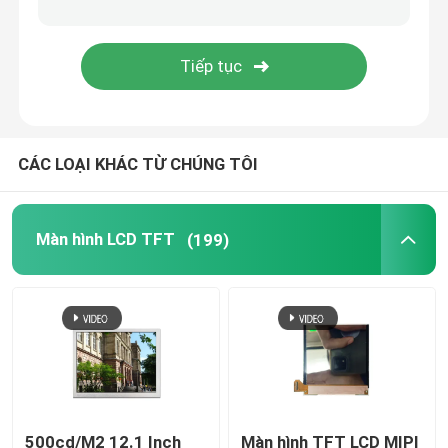
Màn hình LCD độ sáng cao
Màn hình LCD COB
CÁC LOẠI KHÁC TỪ CHÚNG TÔI
Ánh sáng mặt trời có thể đọc được TFT
Màn hình UART TFT
Màn hình LCD TFT
(199)
Mô-đun màn hình LCD
Màn hình PMOLED
Hiển thị giấy
500cd/M2 12.1 Inch
Màn hình TFT LCD MIPI