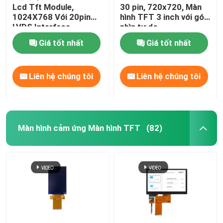
Lcd Tft Module,
30 pin, 720x720, Màn
1024X768 Với 20pin
hình TFT 3 inch với góc
Màn hình kỹ thuật số LED
LVDS Interface
nhìn tự do
Giá tốt nhất
Giá tốt nhất
Bảng điều khiển cảm ứng điện dung
Liên hệ chúng tôi
Liên hệ chúng tôi
Màn hình cảm ứng Màn hình TFT
(82)