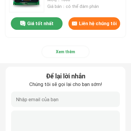
Giá bán：có thể đàm phán
Màn hình cảm ứng Màn hình TFT
Giá tốt nhất
Liên hệ chúng tôi
Màn hình TFT tròn
Xem thêm
Hiển thị màu TFT
Mô-đun hiển thị AMOLED
Để lại lời nhắn
Chúng tôi sẽ gọi lại cho bạn sớm!
Micro OLED Hiển thị
Loại thanh TFT
Màn hình TFT vuông