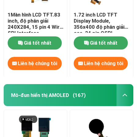
1Màn hình LCD TFT.83
1.72 inch LCD TFT
inch, độ phân giải
Display Module,
240X284, 15 pin 4 Wire
356x400 độ phân giải
SPI Interface,
cao, 24 pin QSPI
NV3030B Driving IC
Interface
Giá tốt nhất
Giá tốt nhất
Liên hệ chúng tôi
Liên hệ chúng tôi
Mô-đun hiển thị AMOLED
(167)