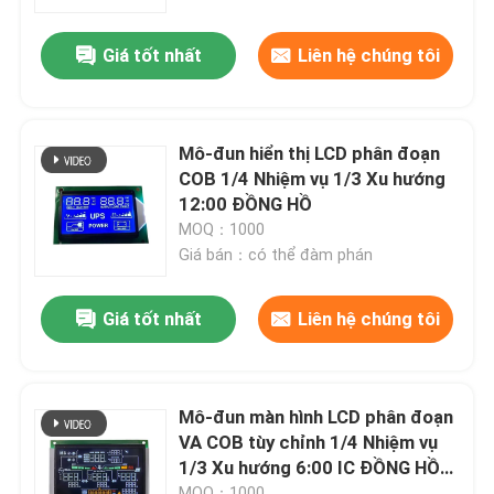
Giá tốt nhất
Liên hệ chúng tôi
Chương trình VR
Về chúng tôi
Mô-đun hiển thị LCD phân đoạn
COB 1/4 Nhiệm vụ 1/3 Xu hướng
Tham quan nhà máy
12:00 ĐỒNG HỒ
MOQ：1000
Giá bán：có thể đàm phán
Kiểm soát chất lượng
Giá tốt nhất
Liên hệ chúng tôi
Liên hệ chúng tôi
Yêu cầu báo giá
Mô-đun màn hình LCD phân đoạn
VA COB tùy chỉnh 1/4 Nhiệm vụ
1/3 Xu hướng 6:00 IC ĐỒNG HỒ
Màn hình LCD TFT
CS1621
MOQ：1000