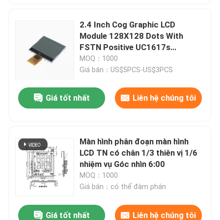
2.4 Inch Cog Graphic LCD
Module 128X128 Dots With
FSTN Positive UC1617s
Controller áp dụng cho đồng hồ
MOQ：1000
và điện
Giá bán：US$5PCS-US$3PCS
Giá tốt nhất
Liên hệ chúng tôi
Màn hình phân đoạn màn hình
LCD TN có chân 1/3 thiên vị 1/6
nhiệm vụ Góc nhìn 6:00
MOQ：1000
Giá bán：có thể đàm phán
Giá tốt nhất
Liên hệ chúng tôi