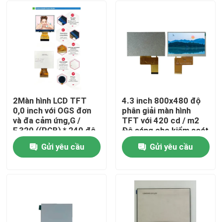
2Màn hình LCD TFT
4.3 inch 800x480 độ
0,0 inch với OGS đơn
phân giải màn hình
và đa cảm ứng,G /
TFT với 420 cd / m2
F,320 ((RGB) * 240 độ
Độ sáng cho kiểm soát
phân giải, giao diện 6
công nghiệp
Gửi yêu cầu
Gửi yêu cầu
bit RGB, điều khiển IC
Trang chủ
ILI9342c
Các sản phẩm
Video