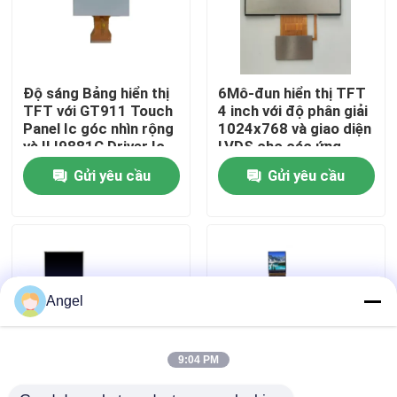
Chương trình VR
Độ sáng Bảng hiển thị
6Mô-đun hiển thị TFT
Về chúng tôi
TFT với GT911 Touch
4 inch với độ phân giải
Panel Ic góc nhìn rộng
1024x768 và giao diện
và ILI9881C Driver Ic
LVDS cho các ứng
Tham quan nhà máy
dụng xe
Gửi yêu cầu
Gửi yêu cầu
Kiểm soát chất lượng
Liên hệ chúng tôi
Angel
Yêu cầu báo giá
9:04 PM
Màn hình LCD TFT