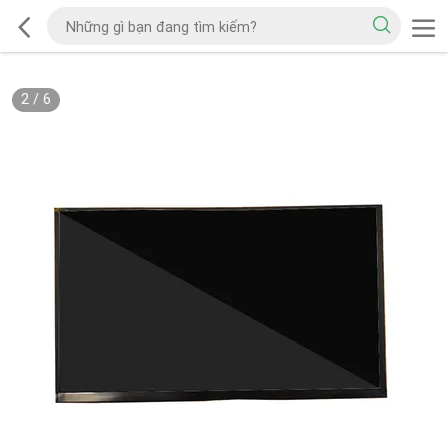
2
/
6