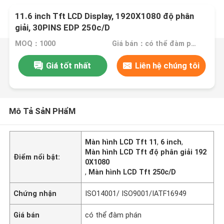
11.6 inch Tft LCD Display, 1920X1080 độ phân
giải, 30PINS EDP 250c/D
MOQ：1000
Giá bán：có thể đàm phán
Giá tốt nhất
Liên hệ chúng tôi
Mô Tả SảN PHẩM
Màn hình LCD Tft 11
,
6 inch
,
Màn hình LCD Tft độ phân giải 192
Điểm nổi bật:
0X1080
,
Màn hình LCD Tft 250c/D
Chứng nhận
ISO14001/ ISO9001/IATF16949
Giá bán
có thể đàm phán