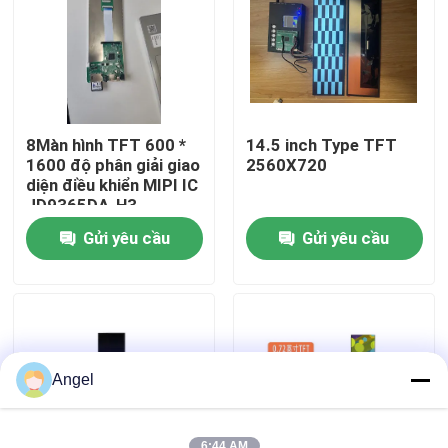
Chương trình VR
Về chúng tôi
8Màn hình TFT 600 *
14.5 inch Type TFT
1600 độ phân giải giao
2560X720
Tham quan nhà máy
diện điều khiển MIPI IC
JD9365DA-H3
Gửi yêu cầu
Gửi yêu cầu
Kiểm soát chất lượng
Liên hệ chúng tôi
Yêu cầu báo giá
Angel
Màn hình LCD TFT
6:44 AM