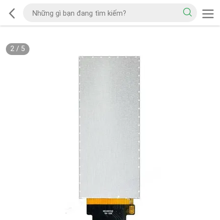
2
/
5