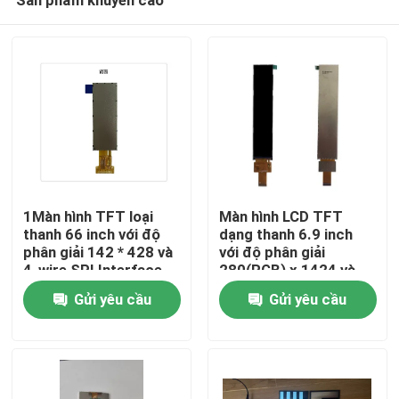
1Màn hình TFT loại
Màn hình LCD TFT
thanh 66 inch với độ
dạng thanh 6.9 inch
phân giải 142 * 428 và
với độ phân giải
4-wire SPI Interface
280(RGB) x 1424 và
Trang chủ
Driving IC NV3007
giao diện MIPI cho
Gửi yêu cầu
Gửi yêu cầu
mục đích công nghiệp
Các sản phẩm
Video