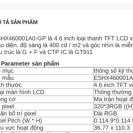
 TẢ SẢN PHẨM
HX460001A0-GP là 4.6 inch loại thanh TFT LCD vớ
ao diện. độ sáng là 400 cd / m2 và góc nhìn là mi
u trúc là G + F và CTP IC là GT911
 Parameter sản phẩm
 mục
thông số kỹ th
 mẫu
ESHX460001A
ch thước
4.6 inch TFT 
ại màn hình LCD
Thông thường 
ng cơ
Ma trận hoạt 
 pixel
320*3RGB ((H)
ân bố trí pixel
Dải RGB
xel Pitch (W * H)
0.114.9*0.114.
u vực hoạt động
36.77 x 110.3