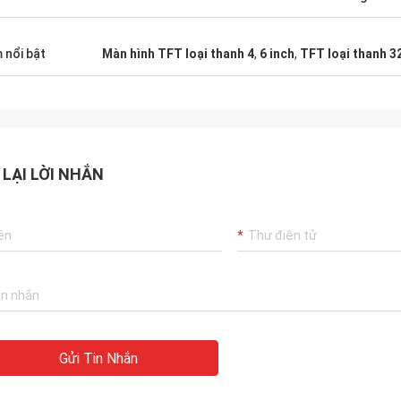
à tuyệt vời
thực sự hạng nhất! Chúng tôi rất
 đã tìm thấy anh như một nhà sản
 nổi bật
Màn hình TFT loại thanh 4
,
6 inch
,
TFT loại thanh 3
 LẠI LỜI NHẮN
Gửi Tin Nhắn