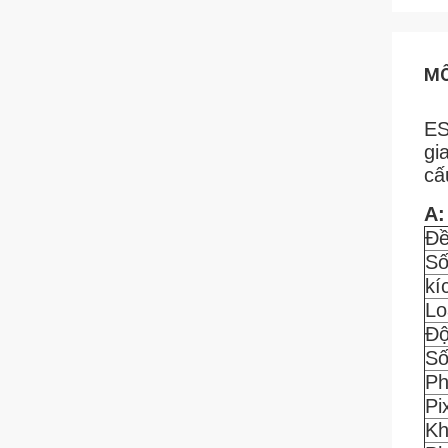
MÔ
ES
gi
cấ
A:
Đề
Số
kí
Lo
Độ
Số
Ph
Pi
Kh