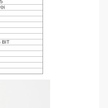
.5
ười
 BIT