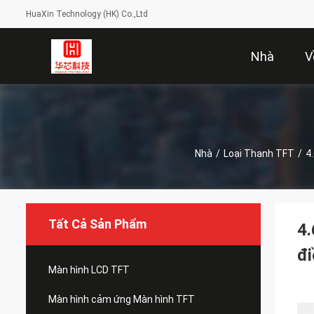
HuaXin Technology (HK) Co.,Ltd
Nhà
V
Nhà
/
Loại Thanh TFT
/
4
Tất Cả Sản Phẩm
4.
đi
Màn hình LCD TFT
Màn hình cảm ứng Màn hình TFT