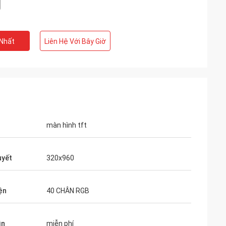
 Nhất
Liên Hệ Với Bây Giờ
màn hình tft
uyết
320x960
ện
40 CHÂN RGB
ìn
miễn phí