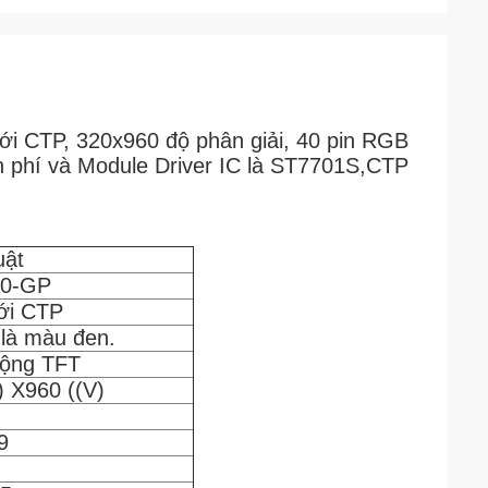
i CTP, 320x960 độ phân giải, 40 pin RGB
ễn phí và Module Driver IC là ST7701S,CTP
uật
0-GP
với CTP
là màu đen.
động TFT
 X960 ((V)
9