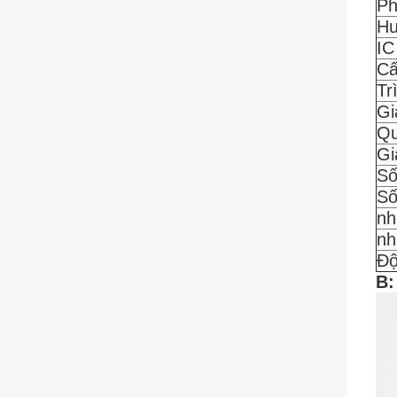
Ph
Hư
IC
Cấ
Tr
Gi
Qu
Gi
Số
Số
nh
nh
Độ
B: