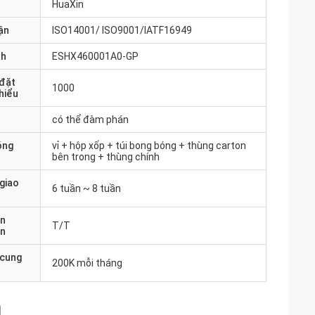
HuaXin
ận
ISO14001/ ISO9001/IATF16949
nh
ESHX460001A0-GP
 đặt
1000
thiểu
có thể đàm phán
óng
vỉ + hộp xốp + túi bong bóng + thùng carton
bên trong + thùng chính
 giao
6 tuần ~ 8 tuần
ản
T/T
án
 cung
200K mỗi tháng