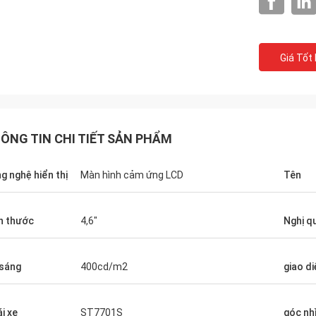
Giá Tốt
ÔNG TIN CHI TIẾT SẢN PHẨM
g nghệ hiển thị
Màn hình cảm ứng LCD
Tên
h thước
4,6"
Nghị q
inkotech
chúng tôi bắt đầu sử dụng màn hình
sáng
400cd/m2
giao di
bây giờ chúng tôi đang kiểm tra và
hiệm chúng với sản phẩm của
tôi.Nếu có bất kỳ câu hỏiTôi sẽ cho
ái xe
ST7701S
góc nh