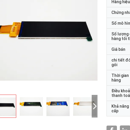
Hàng hiệu
Chứng nh
Số mô hì
Số lượng
hàng tối 
Giá bán
chi tiết đ
gói
Thời gian
hàng
Điều kho
thanh to
Khả năng
cấp