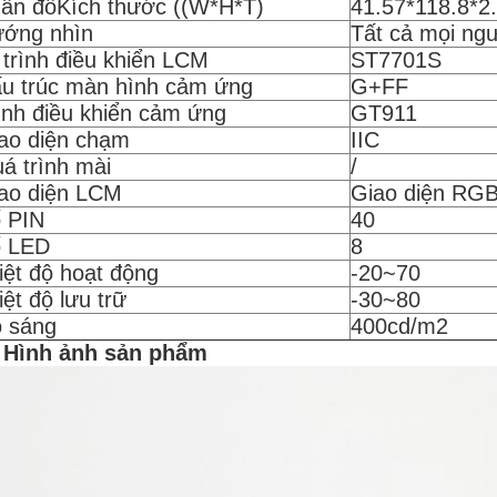
ân đồKích thước ((W*H*T)
41.57*118.8*2
ớng nhìn
Tất cả mọi ng
 trình điều khiển LCM
ST7701S
u trúc màn hình cảm ứng
G+FF
ình điều khiển cảm ứng
GT911
ao diện chạm
IIC
á trình mài
/
ao diện LCM
Giao diện RGB
 PIN
40
 LED
8
iệt độ hoạt động
-20~70
iệt độ lưu trữ
-30~80
 sáng
400cd/m2
 Hình ảnh sản phẩm