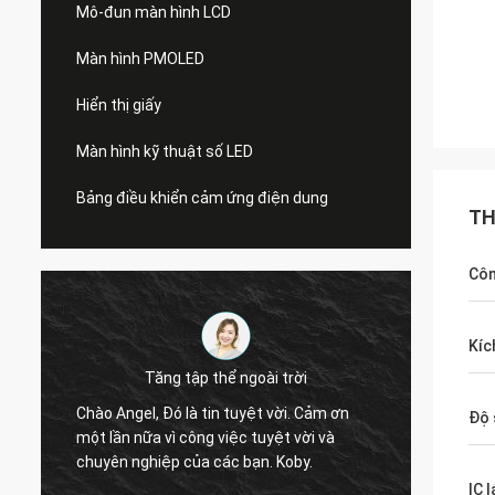
Mô-đun màn hình LCD
Màn hình PMOLED
Hiển thị giấy
Màn hình kỹ thuật số LED
Bảng điều khiển cảm ứng điện dung
TH
Côn
Kíc
Tăng tập thể ngoài trời
h
Vâng, 
Chào Angel, Đó là tin tuyệt vời. Cảm ơn
Độ 
tròn, 
một lần nữa vì công việc tuyệt vời và
thử ng
chuyên nghiệp của các bạn. Koby.
chúng 
IC l