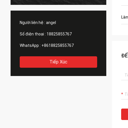
anh biết. Chất lượng màn hình l
và trông 
vui vì
Làm
xuất.
Người liên hệ :
angel
Số điện thoại :
18825855767
WhatsApp :
+8618825855767
ĐỂ
Tiếp Xúc