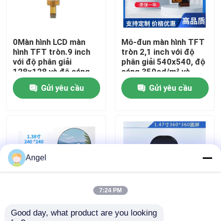
Chương trình VR
0Màn hình LCD màn
Mô-đun màn hình TFT
hình TFT tròn.9 inch
tròn 2,1 inch với độ
Về chúng tôi
với độ phân giải
phân giải 540x540, độ
128x128 và độ sáng
sáng 350cd/m² và
350cd / m2 ST7735
giao diện MIPI
Gửi yêu cầu
Gửi yêu cầu
Tham quan nhà máy
Driver
Kiểm soát chất lượng
Liên hệ chúng tôi
Angel
Yêu cầu báo giá
7:24 PM
Good day, what product are you looking 
1.38 inch Quanh màn
Màn hình TFT tròn
Màn hình LCD TFT