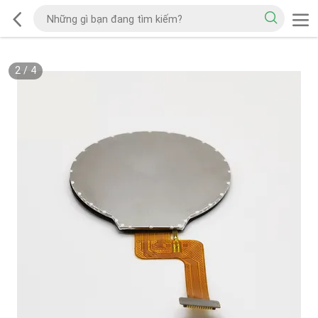
2
/
4