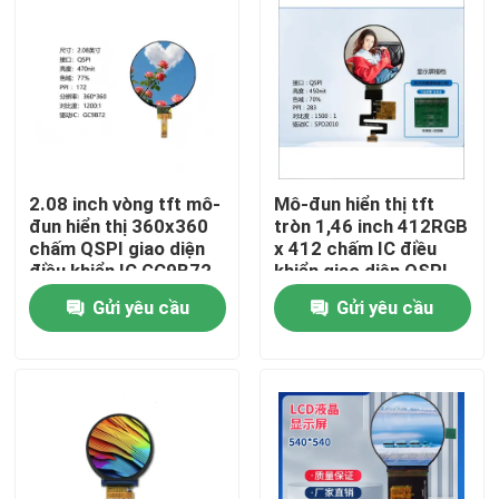
2.08 inch vòng tft mô-
Mô-đun hiển thị tft
đun hiển thị 360x360
tròn 1,46 inch 412RGB
chấm QSPI giao diện
x 412 chấm IC điều
điều khiển IC GC9B72
khiển giao diện QSPI
SPD2010
Gửi yêu cầu
Gửi yêu cầu
Trang chủ
Các sản phẩm
Video