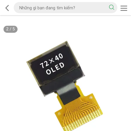
2
/
5