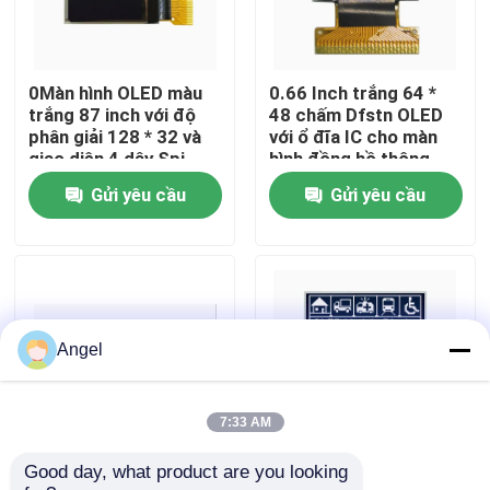
Chương trình VR
0Màn hình OLED màu
0.66 Inch trắng 64 *
trắng 87 inch với độ
48 chấm Dfstn OLED
Về chúng tôi
phân giải 128 * 32 và
với ổ đĩa IC cho màn
giao diện 4 dây Spi
hình đồng hồ thông
minh
Gửi yêu cầu
Gửi yêu cầu
Tham quan nhà máy
Kiểm soát chất lượng
Liên hệ chúng tôi
Angel
Yêu cầu báo giá
7:33 AM
Good day, what product are you looking 
0.69 inch Màn hình
Màn hình LCD Tcc 2.42
Màn hình LCD TFT