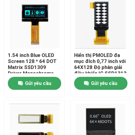
1.54 inch Blue OLED
Hiển thị PMOLED đa
Screen 128 * 64 DOT
mục đích 0,77 inch với
Matrix SSD1309
64X128 Độ phân giải
Driver Monochrome
điều khiển IC SSD1312
màn hình LCD
Gửi yêu cầu
Gửi yêu cầu
Trang chủ
Các sản phẩm
Video