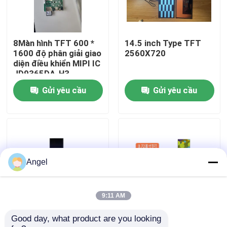
Chương trình VR
8Màn hình TFT 600 *
14.5 inch Type TFT
1600 độ phân giải giao
2560X720
Về chúng tôi
diện điều khiển MIPI IC
JD9365DA-H3
Gửi yêu cầu
Gửi yêu cầu
Tham quan nhà máy
Kiểm soát chất lượng
Liên hệ chúng tôi
Angel
Yêu cầu báo giá
9:11 AM
Good day, what product are you looking 
Màn hình TFT dạng
Màn hình TFT dạng
Màn hình LCD TFT