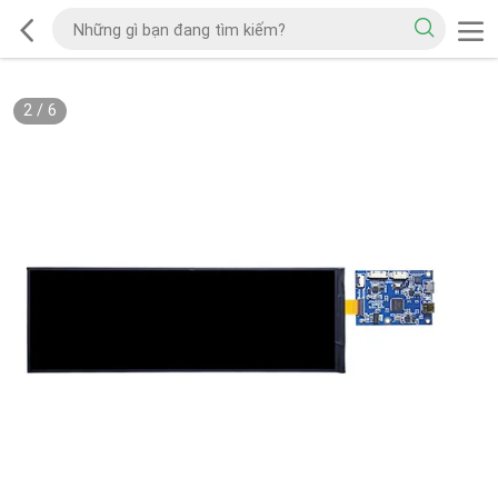
2
/
6