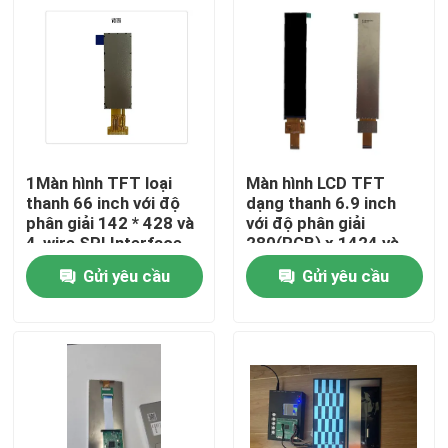
1Màn hình TFT loại
Màn hình LCD TFT
thanh 66 inch với độ
dạng thanh 6.9 inch
phân giải 142 * 428 và
với độ phân giải
4-wire SPI Interface
280(RGB) x 1424 và
Driving IC NV3007
giao diện MIPI cho
Gửi yêu cầu
Gửi yêu cầu
mục đích công nghiệp
Trang chủ
Các sản phẩm
Video