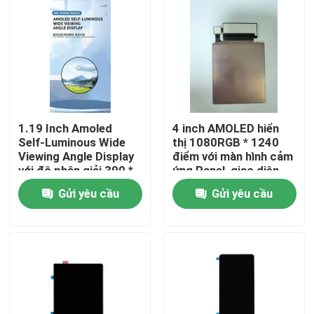
1.19 Inch Amoled
4 inch AMOLED hiển
Self-Luminous Wide
thị 1080RGB * 1240
Viewing Angle Display
điểm với màn hình cảm
với độ phân giải 390 *
ứng Panel, giao diện
390, QSPI Interface,
MIPI, điều khiển IC
Gửi yêu cầu
Gửi yêu cầu
Driving IC CO5300
CH13726 800c/d
Brightness 650cd
Trang chủ
Các sản phẩm
Video