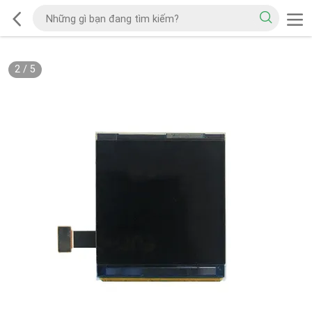
2
/
5